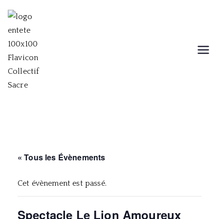
Aller
au
contenu
Collectif Sacre
Collectif musical, théâtral et
chorégraphique
« Tous les Évènements
Cet évènement est passé.
Spectacle Le Lion Amoureux