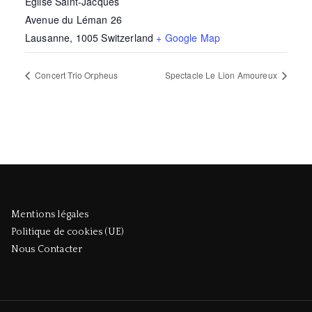
Eglise Saint-Jacques
Avenue du Léman 26
Lausanne
,
1005
Switzerland
+ Google Map
Concert Trio Orpheus
Spectacle Le Lion Amoureux
Mentions légales
Politique de cookies (UE)
Nous Contacter