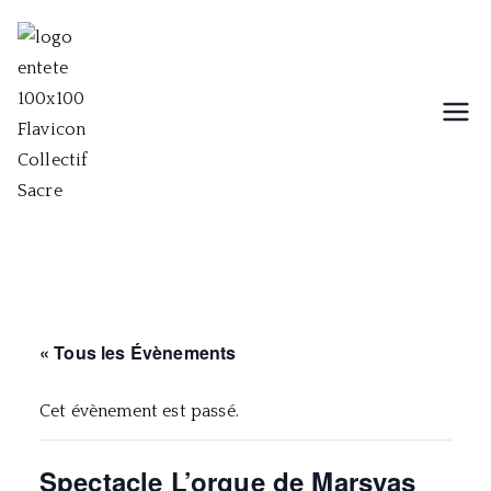
Aller
au
contenu
Collectif Sacre
Collectif musical, théâtral et
chorégraphique
« Tous les Évènements
Cet évènement est passé.
Spectacle L’orgue de Marsyas