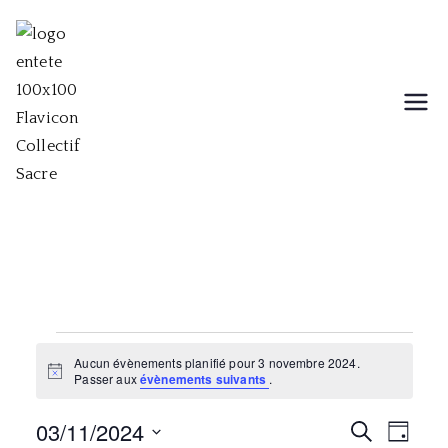
Aller
au
contenu
Collectif Sacre
Collectif musical, théâtral et
chorégraphique
Évènements
Aucun évènements planifié pour 3 novembre 2024.
N
Passer aux
évènements suivants
.
for
o
t
03/11/2024
i
R
N
R
3
J
c
e