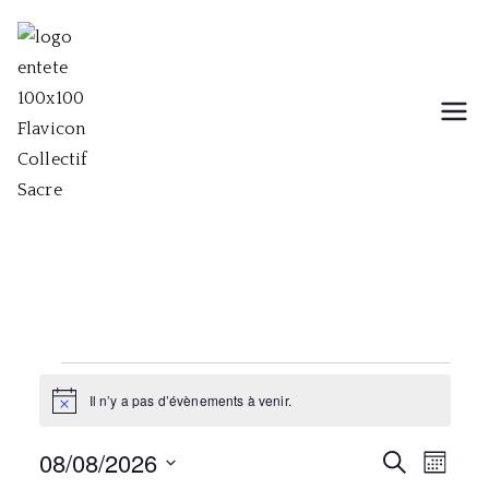
Aller
au
contenu
Collectif Sacre
Collectif musical, théâtral et
chorégraphique
Évènements
Il n’y a pas d’évènements à venir.
N
o
t
08/08/2026
R
N
R
i
M
c
e