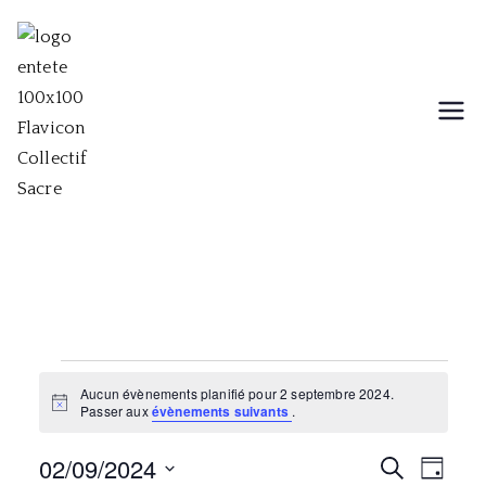
Aller
au
contenu
Collectif Sacre
Collectif musical, théâtral et
chorégraphique
Évènements
Aucun évènements planifié pour 2 septembre 2024.
N
Passer aux
évènements suivants
.
for
o
t
02/09/2024
i
R
N
R
2
J
c
e