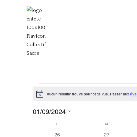
Aller
au
contenu
Collectif Sacr
Collectif musical, théâtral et chor
Évènements
Aucun résultat trouvé pour cette vue. Passer aux
évè
N
o
t
01/09/2024
i
c
S
e
C
L
LUNDI
M
MARDI
é
0
0
26
27