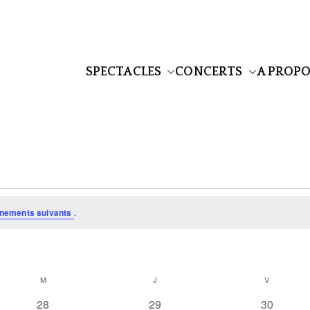
SPECTACLES
CONCERTS
A PROP
e
égraphique
nements suivants
.
M
MERCREDI
J
JEUDI
V
VENDREDI
0
0
0
28
29
30