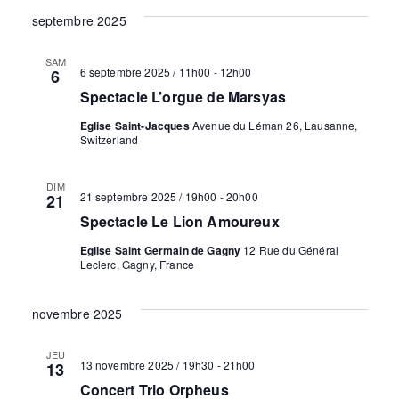
septembre 2025
t
s
SAM
6 septembre 2025 / 11h00
-
12h00
6
Spectacle L’orgue de Marsyas
Eglise Saint-Jacques
Avenue du Léman 26, Lausanne,
Switzerland
DIM
21 septembre 2025 / 19h00
-
20h00
21
Spectacle Le Lion Amoureux
Eglise Saint Germain de Gagny
12 Rue du Général
Leclerc, Gagny, France
novembre 2025
JEU
13 novembre 2025 / 19h30
-
21h00
13
Concert Trio Orpheus