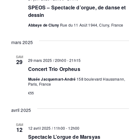
v
s
.
SPEOS – Spectacle d’orgue, de danse et
i
É
dessin
v
g
Abbaye de Cluny
Rue du 11 Août 1944, Cluny, France
è
a
mars 2025
n
t
SAM
e
29 mars 2025 / 20h00
-
21h15
29
i
Concert Trio Orpheus
m
o
Musée Jacquemart-André
158 boulevard Haussmann,
e
Paris, France
n
€55
n
d
t
avril 2025
e
SAM
12 avril 2025 / 11h00
-
12h00
12
v
Spectacle L’orgue de Marsyas