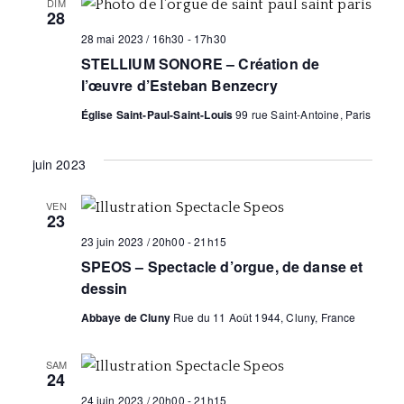
DIM
c
i
e
28
h
h
c
28 mai 2023 / 16h30
-
17h30
e
g
e
STELLIUM SONORE – Création de
t
a
l’œuvre d’Esteban Benzecry
i
r
t
o
Église Saint-Paul-Saint-Louis
99 rue Saint-Antoine, Paris
c
n
i
juin 2023
n
h
o
e
VEN
n
e
z
23
d
u
23 juin 2023 / 20h00
-
21h15
e
SPEOS – Spectacle d’orgue, de danse et
n
e
t
dessin
e
v
d
Abbaye de Cluny
Rue du 11 Août 1944, Cluny, France
n
u
a
a
SAM
t
e
24
e
24 juin 2023 / 20h00
-
21h15