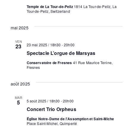
u
Temple de La Tour-de-Peilz
1814 La Tour-de-Peilz, La
Tour-de-Peilz, Switzerland
e
mai 2025
s
É
VEN
23 mai 2025 / 18h30
-
20h00
23
Spectacle L’orgue de Marsyas
v
Conservatoire de Fresnes
41 Rue Maurice Tenine,
è
Fresnes
n
août 2025
e
MAR
5 août 2025 / 18h30
-
20h00
5
m
Concert Trio Orpheus
e
Église Notre-Dame de l'Assomption et Saint-Miche
Place Saint-Michel, Quimperlé
n