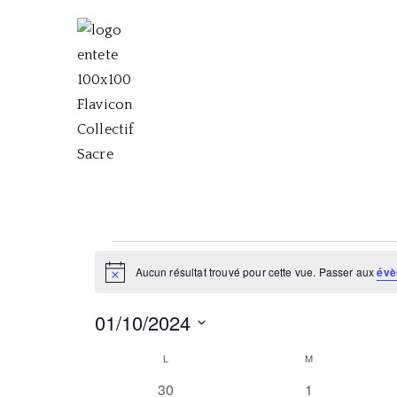
Aller
au
contenu
Collectif Sacr
Collectif musical, théâtral et chor
Évènements
Aucun résultat trouvé pour cette vue. Passer aux
évè
N
o
t
01/10/2024
i
c
S
e
C
L
LUNDI
M
MARDI
é
0
0
30
1